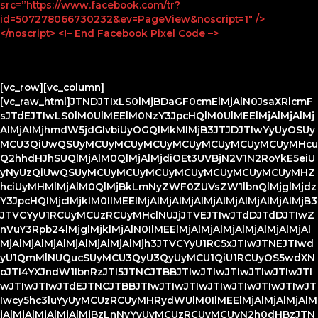
src=”https://www.facebook.com/tr?
id=507278066730232&ev=PageView&noscript=1″ />
</noscript> <!– End Facebook Pixel Code –>
[vc_row][vc_column]
[vc_raw_html]JTNDJTIxLS0lMjBDaGF0cmElMjAlN0JsaXRlcmF
sJTdEJTIwLS0lM0UlMEElM0NzY3JpcHQlM0UlMEElMjAlMjAlMj
AlMjAlMjhmdW5jdGlvbiUyOGQlMkMlMjB3JTJDJTIwYyUyOSUy
MCU3QiUwQSUyMCUyMCUyMCUyMCUyMCUyMCUyMCUyMHcu
Q2hhdHJhSUQlMjAlM0QlMjAlMjdiOEt3UVBjN2V1N2RoYkE5eiU
yNyUzQiUwQSUyMCUyMCUyMCUyMCUyMCUyMCUyMCUyMHZ
hciUyMHMlMjAlM0QlMjBkLmNyZWF0ZUVsZW1lbnQlMjglMjdz
Y3JpcHQlMjclMjklM0IlMEElMjAlMjAlMjAlMjAlMjAlMjAlMjAlMjB3
JTVCYyU1RCUyMCUzRCUyMHclNUJjJTVEJTIwJTdDJTdDJTIwZ
nVuY3Rpb24lMjglMjklMjAlN0IlMEElMjAlMjAlMjAlMjAlMjAlMjAl
MjAlMjAlMjAlMjAlMjAlMjAlMjh3JTVCYyU1RC5xJTIwJTNEJTIwd
yU1QmMlNUQucSUyMCU3QyU3QyUyMCU1QiU1RCUyOS5wdXN
oJTI4YXJndW1lbnRzJTI5JTNCJTBBJTIwJTIwJTIwJTIwJTIwJTI
wJTIwJTIwJTdEJTNCJTBBJTIwJTIwJTIwJTIwJTIwJTIwJTIwJT
Iwcy5hc3luYyUyMCUzRCUyMHRydWUlM0IlMEElMjAlMjAlMjAlM
jAlMjAlMjAlMjAlMjBzLnNyYyUyMCUzRCUyMCUyN2h0dHBzJTN