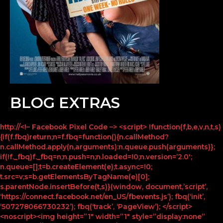
BLOG EXTRAS
http://<!– Facebook Pixel Code –> <script> !function(f,b,e,v,n,t,s)
{if(f.fbq)return;n=f.fbq=function(){n.callMethod?
n.callMethod.apply(n,arguments):n.queue.push(arguments)};
if(!f._fbq)f._fbq=n;n.push=n;n.loaded=!0;n.version=’2.0′;
n.queue=[];t=b.createElement(e);t.async=!0;
t.src=v;s=b.getElementsByTagName(e)[0];
s.parentNode.insertBefore(t,s)}(window, document,’script’,
‘https://connect.facebook.net/en_US/fbevents.js’); fbq(‘init’,
‘507278066730232’); fbq(‘track’, ‘PageView’); </script>
<noscript><img height=”1″ width=”1″ style=”display:none”