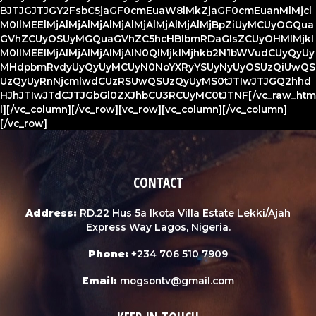
BJTJGJTJGY2FsbC5jaGF0cmEuaW8lMkZjaGF0cmEuanMlMjcl
M0IlMEElMjAlMjAlMjAlMjAlMjAlMjAlMjAlMjBpZiUyMCUyOGQua
GVhZCUyOSUyMGQuaGVhZC5hcHBlbmRDaGlsZCUyOHMlMjkl
M0IlMEElMjAlMjAlMjAlMjAlN0QlMjklMjhkb2N1bWVudCUyQyUy
MHdpbmRvdyUyQyUyMCUyN0NoYXRyYSUyNyUyOSUzQiUwQS
UzQyUyRnNjcmlwdCUzRSUwQSUzQyUyMS0tJTIwJTJGQ2hhd
HJhJTIwJTdCJTJGbGl0ZXJhbCU3RCUyMC0tJTNF[/vc_raw_htm
l][/vc_column][/vc_row][vc_row][vc_column][/vc_column]
[/vc_row]
CONTACT
Address:
RD.22 Hus 5a Ikota Villa Estate Lekki/Ajah
Express Way Lagos, Nigeria.
Phone:
+234 706 510 7909
Email:
mogsontv@gmail.com